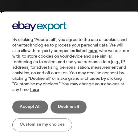
By clicking "Accept all", you agree to the use of cookies and
other technologies to process your personal data. We will
also allow third-party companies listed
here
, who we partner
with, to store cookies on your device and use similar
technologies to collect and use your personal data (e.g., IP
address) for advertising personalisation, measurement and
analytics, on and off our sites. You may decline consent by
clicking "Decline all" or make granular choices by clicking
Ми радимо не використовувати шрифт,
"Customise my choices." You may change your choices at
дрібніший за 12 символів, інакше вашим
any time
here
покупцям доведеться збільшувати масштаб,
щоб прочитати ваше оголошення.
Accept All
Decline all
Customise my choices
Форматування