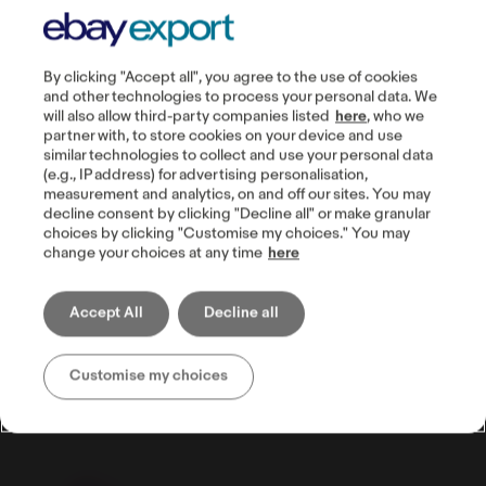
partneriem kataloga lejupielādei un jūsu
pasūtījumu un sortimenta sinhronizācijai
By clicking "Accept all", you agree to the use of cookies
and other technologies to process your personal data. We
will also allow third-party companies listed
here
, who we
partner with, to store cookies on your device and use
similar technologies to collect and use your personal data
(e.g., IP address) for advertising personalisation,
measurement and analytics, on and off our sites. You may
decline consent by clicking "Decline all" or make granular
choices by clicking "Customise my choices." You may
change your choices at any time
here
Vērtīgas idejas
Apmācība uz labāko stratēģiju un
Accept All
Decline all
instrumentu pamata, lai palīdzētu jums
uzlabot pārdošanu
Customise my choices