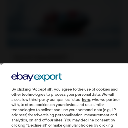
Apa itu SpeedPAK?
SpeedPAK adalah layanan pengiriman eBay
yang dikembangkan secara spesifik untuk
pengiriman cross-border yang berasal dari
By clicking "Accept all", you agree to the use of cookies and
Cina. eBay telah bekerja sama dengan
other technologies to process your personal data. We will
Orange Connex Ltd untuk memberikan seller
also allow third-party companies listed
here
, who we partner
with, to store cookies on your device and use similar
solusi logistik yang sepenuhnya terintegrasi
technologies to collect and use your personal data (e.g., IP
dengan platform eBay—menawarkan
address) for advertising personalisation, measurement and
pemrosesan dan waktu pengiriman cepat,
analytics, on and off our sites. You may decline consent by
clicking "Decline all" or make granular choices by clicking
dan dilindungi oleh eBay.