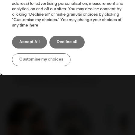
address) for advertising personalisation, measurement and
analytics, on and off our sites. You may decline consent by
clicking "Decline all" or make granular choices by clicking
"Customise my choices." You may change your choices at
La Tienda eBay
any time
here
Accept All
Decline all
Con la Tienda eBay puedes conseguir más
anuncios gratuitos y acceder a herramientas
para crear, personalizar y desarrollar tu
Customise my choices
propia marca. Puede publicar todos tus
anuncios en un solo lugar,
independientemente de su formato.