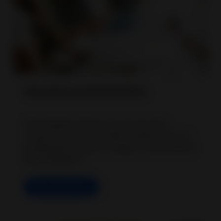
Anuncios promocionados
Herramientas eficaces de promoción
comercial que te permiten vender como un
profesional aunque no tengas conocimientos
especializados.
Más información