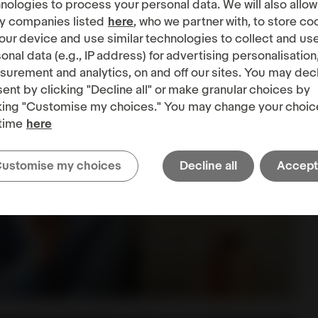
nologies to process your personal data. We will also allow
y companies listed
here
, who we partner with, to store co
our device and use similar technologies to collect and us
onal data (e.g., IP address) for advertising personalisation
urement and analytics, on and off our sites. You may dec
ent by clicking "Decline all" or make granular choices by
king "Customise my choices." You may change your choic
time
here
ustomise my choices
Decline all
Accept 