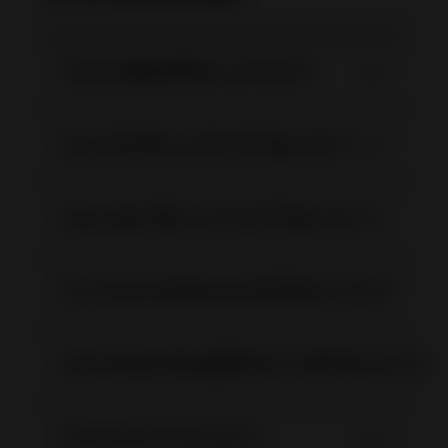
ใครบ้างที่มีสิทธิ์ใช้งาน CPaSS ?
ฉันจะเริ่มใช้งาน CPaSS ได้อย่างไร ?
ฉันจะสมัครใช้งาน CPaSS ได้อย่างไร ?
ใน CPaSS มีบริษัทขนส่งใดให้บริการบ้าง?
ฉันจำเป็นต้องมีบัญชีผู้ให้บริการเพื่อใช้งานการจั
CPaSS มีราคาเท่าไหร่ ?