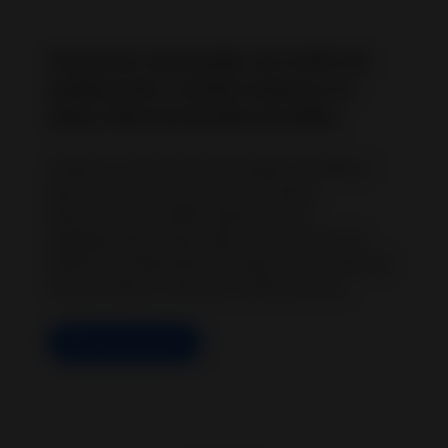
Anuncios mensuales sin tarifa de
publicación y tarifas básicas en
sitios internacionales de eBay
Vende en sitios internacionales de eBay y
abre la puerta a nuevos mercados.
Descubre las tarifas básicas y las
asignaciones mensuales de anuncios sin
tarifa de publicación en ebay.co.uk, ebay.de,
ebay.fr, ebay.it, ebay.es e ebay.com.au.
Más información