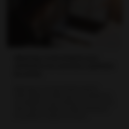
eBaymag: la herramienta para
administrar los anuncios y optimizar
los envíos
eBaymag es una herramienta gratuita
desarrollada por eBay para los vendedores,
una plataforma para publicar anuncios en los
sitios internacionales de eBay, administrar
los pedidos y mejorar los envíos.