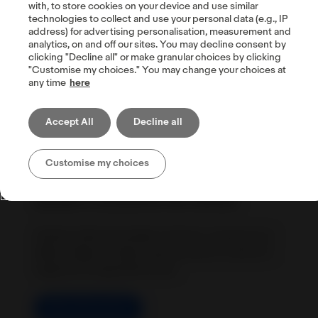
with, to store cookies on your device and use similar
technologies to collect and use your personal data (e.g., IP
address) for advertising personalisation, measurement and
analytics, on and off our sites. You may decline consent by
clicking "Decline all" or make granular choices by clicking
"Customise my choices." You may change your choices at
any time
here
Accept All
Decline all
Cómo publicar anuncios en sitios
Customise my choices
internacionales de eBay puede
ayudar a aumentar las ventas
Ventas internacionales activas y pasivas en
eBay: elige la mejor opción para ti y lleva tu
negocio al siguiente nivel.
Más información