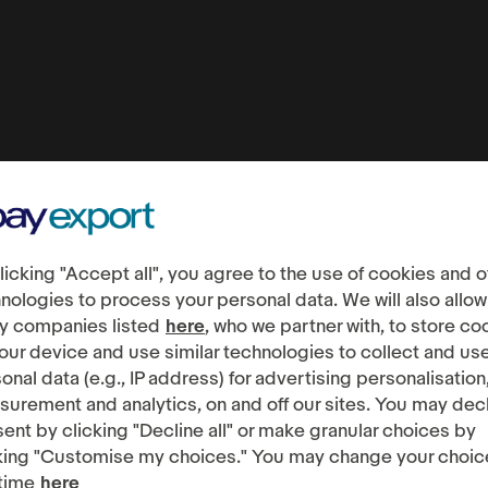
licking "Accept all", you agree to the use of cookies and o
nologies to process your personal data. We will also allow
y companies listed
here
, who we partner with, to store co
anual de más de 2000 millones de dólares en ventas de
our device and use similar technologies to collect and us
onal data (e.g., IP address) for advertising personalisation
da a miles de marcas de todo el mundo a llegar a más cli
urement and analytics, on and off our sites. You may dec
rónico omnicanal.
ent by clicking "Decline all" or make granular choices by
king "Customise my choices." You may change your choic
o?
time
here