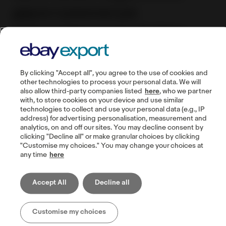
двухступенчатую
аутентификацию (2 Step
Verification)
By clicking "Accept all", you agree to the use of cookies and
other technologies to process your personal data. We will
Двухступенчатая аутентификация даст
also allow third-party companies listed
here
, who we partner
дополнительный уровень безопасности для вашей
with, to store cookies on your device and use similar
учетной записи, вот почему настоятельно
technologies to collect and use your personal data (e.g., IP
address) for advertising personalisation, measurement and
рекомендуем ее подключить. Настройка занимает
analytics, on and off our sites. You may decline consent by
считанные секунды и гарантирует, что только вы
clicking "Decline all" or make granular choices by clicking
сможете иметь доступ к вашей учетной записи, даже
"Customise my choices." You may change your choices at
any time
here
если ваш пароль скомпрометирован.
После подключения двухступенчатой
Accept All
Decline all
аутентификации при каждом входе в учетную запись
вам нужно будет подтвердить свою личность, введя
Customise my choices
код, который придет вам по SMS.